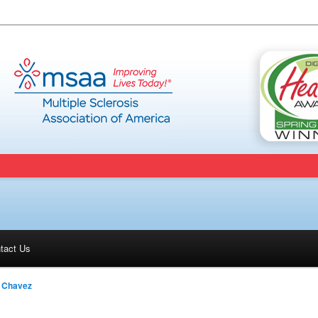
tact Us
a Chavez