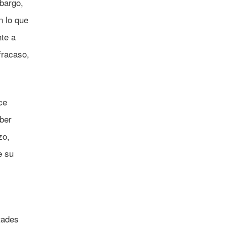
bargo,
n lo que
nte a
fracaso,
ce
ber
zo,
e su
tades