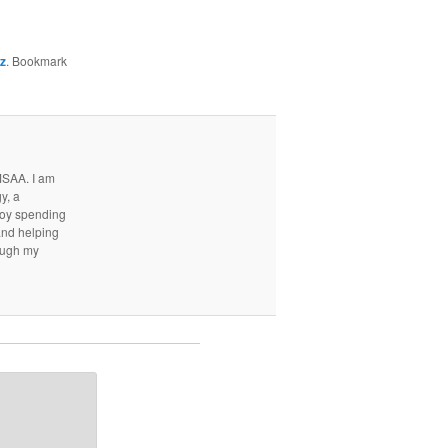
z
. Bookmark
MSAA. I am
y, a
njoy spending
and helping
rough my