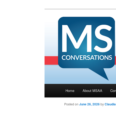
Main menu
Home
About MSAA
Con
Skip to primary content
Posted on
June 26, 2026
by
Claudi