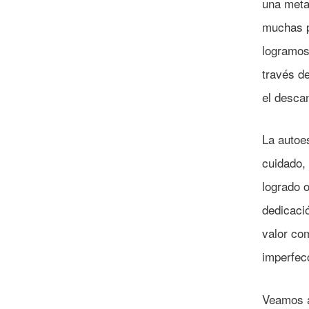
una meta
muchas p
logramos
través d
el desca
La autoe
cuidado,
logrado o
dedicació
valor co
imperfecc
Veamos a