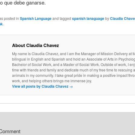
o que debe ganarse.
as posted in
Spanish Language
and tagged
spanish lanaguage
by
Claudia Chave
nk
.
About Claudia Chavez
My name is Claudia Chavez, and I am the Manager of Mission Delivery at 
bilingual in English and Spanish and hold an Associate of Arts in Psycholog
Bachelor of Social Work, and a Master of Social Work. Outside of work, I e
time with friends and family and dedicate much of my free time to rescuing 
animals in my community. I take great pride in making a positive impact th
work, and helping others brings me immense joy.
View all posts by Claudia Chavez
→
 Comment