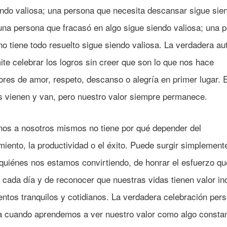
endo valiosa; una persona que necesita descansar sigue sie
 una persona que fracasó en algo sigue siendo valiosa; una 
no tiene todo resuelto sigue siendo valiosa. La verdadera a
te celebrar los logros sin creer que son lo que nos hace
res de amor, respeto, descanso o alegría en primer lugar. E
os vienen y van, pero nuestro valor siempre permanece.
nos a nosotros mismos no tiene por qué depender del
iento, la productividad o el éxito. Puede surgir simplement
 quiénes nos estamos convirtiendo, de honrar el esfuerzo qu
cada día y de reconocer que nuestras vidas tienen valor in
ntos tranquilos y cotidianos. La verdadera celebración pers
 cuando aprendemos a ver nuestro valor como algo constan