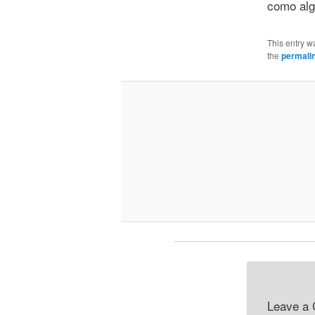
como alg
This entry w
the
permali
Leave a