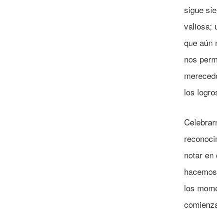
sigue si
valiosa;
que aún 
nos permi
merecedo
los logr
Celebrar
reconocim
notar en
hacemos 
los mome
comienza