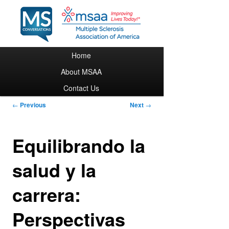
Main menu
Home
Skip to primary content
About MSAA
Contact Us
Post navigation
←
Previous
Next
→
Equilibrando la
salud y la
carrera:
Perspectivas